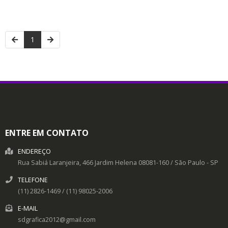
1
ENTRE EM CONTATO
ENDEREÇO
Rua Sabiá Laranjeira, 466
Jardim Helena
08081-160
/
São Paulo
- SP
TELEFONE
(11) 2826-1469 / (11) 98025-2006
E-MAIL
sdgrafica2012@gmail.com