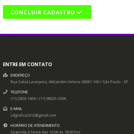
CONCLUIR CADASTRO
ENTRE EM CONTATO
ENDEREÇO
Rua Sabiá Laranjeira, 466
Jardim Helena
08081-160
/
São Paulo
- SP
TELEFONE
(11) 2826-1469 / (11) 98025-2006
E-MAIL
sdgrafica2012@gmail.com
HORÁRIO DE ATENDIMENTO
Segunda á Sexta das 10:00 ás 18:00 hrs