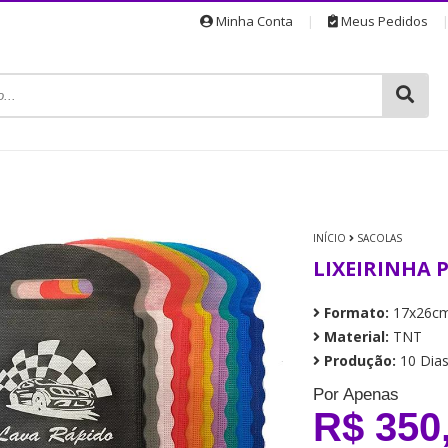
Minha Conta
|
Meus Pedidos
INÍCIO
SACOLAS
LIXEIRINHA 
Formato:
17x26c
Material:
TNT
Produção:
10 Dia
Por Apenas
R$ 350