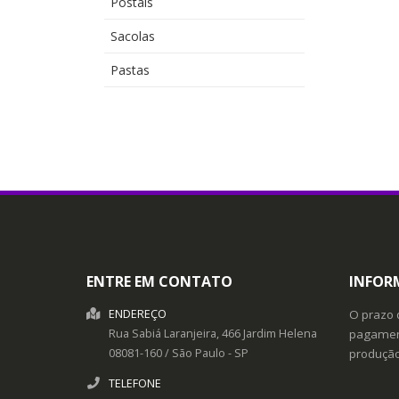
Postais
Sacolas
Pastas
ENTRE EM CONTATO
INFOR
ENDEREÇO
O prazo 
Rua Sabiá Laranjeira, 466
Jardim Helena
pagament
08081-160
/
São Paulo
- SP
produçã
TELEFONE