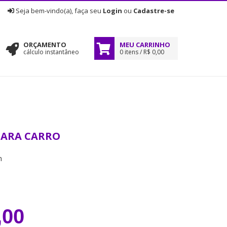
|
Seja bem-vindo(a), faça seu
Login
ou
Cadastre-se
ORÇAMENTO
MEU CARRINHO
cálculo instantâneo
0 itens / R$ 0,00
PARA CARRO
m
s
,00