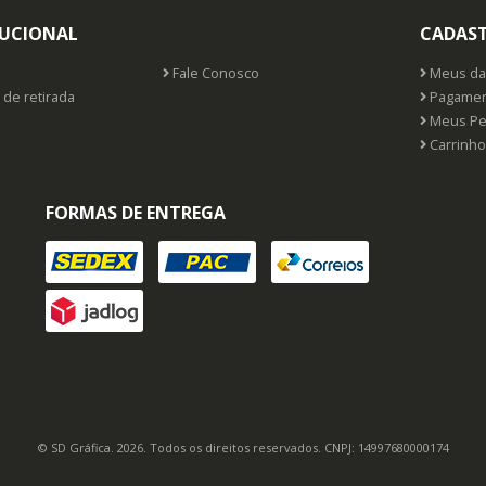
TUCIONAL
CADAS
Fale Conosco
Meus da
 de retirada
Pagamen
Meus Pe
Carrinho
FORMAS DE ENTREGA
© SD Gráfica. 2026. Todos os direitos reservados. CNPJ: 14997680000174